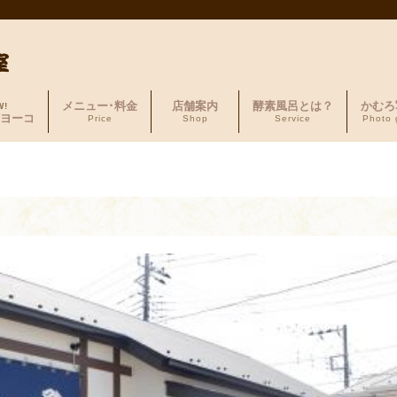
メニュー･料金
店舗案内
酵素風呂とは？
かむろ
W!
ヨーコ
Price
Shop
Service
Photo 