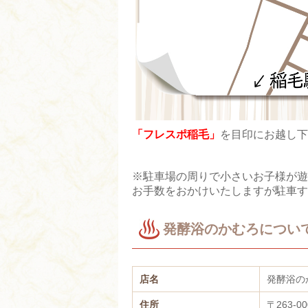
「フレスポ稲毛」
を目印にお越し下
※駐車場の周りで小さいお子様が遊
お手数をおかけいたしますが駐車す
発酵浴のかむろについ
店名
発酵浴の
住所
〒263-