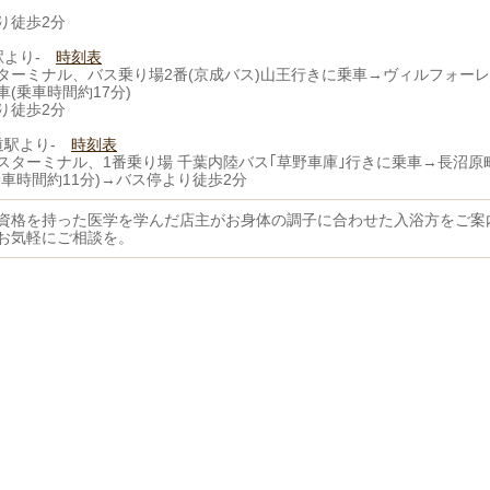
り徒歩2分
毛駅より-
時刻表
ターミナル、バス乗り場2番(京成バス)山王行きに乗車→ヴィルフォー
(乗車時間約17分)
り徒歩2分
街道駅より-
時刻表
スターミナル、1番乗り場 千葉内陸バス｢草野車庫｣行きに乗車→長沼原
乗車時間約11分)→バス停より徒歩2分
資格を持った医学を学んだ店主がお身体の調子に合わせた入浴方をご案
お気軽にご相談を。