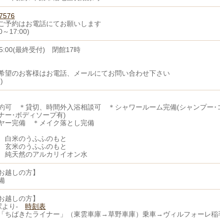
7576
ご予約はお電話にてお願いします
0～17:00)
15:00(最終受付) 閉館17時
希望のお客様はお電話、メールにてお問い合わせ下さい
)
約可 ＊貸切、時間外入浴相談可 ＊シャワールーム完備(シャンプー･
ナー･ボディソープ有)
ヤー完備 ＊メイク落とし完備
 白米のうふふのもと
 玄米のうふふのもと
 純天然のアルカリイオン水
お越しの方】
備
お越しの方】
京駅より-
時刻表
「ちばきたライナー」（東雲車庫→草野車庫）乗車→ヴィルフォーレ稲