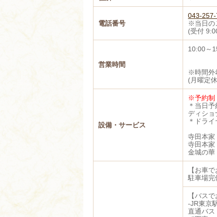
043-257-
電話番号
※当日の
(受付 9:0
10:00～
営業時間
※時間外
(月曜定休
※予約制
＊当日予
ディショ
＊ドライ
設備・サービス
寺田本家
寺田本家
金城の華
【お車で
駐車場完
【バスで
-JR東
直通バス