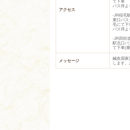
て下車
バス停よ
アクセス
-JR稲
東口バス
毛にて下車
バス停よ
-JR四
駅北口バ
て下車(
鍼灸国家
メッセージ
します。