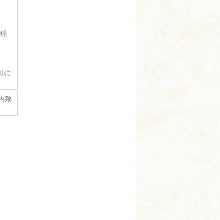
レ稲
町に
内致