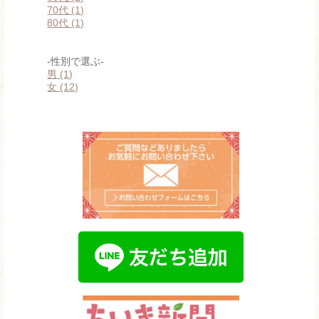
70代 (1)
80代 (1)
-性別で選ぶ-
男 (1)
女 (12)