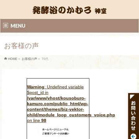
MENU
お客様の声
HOME
»
お客様の声
»
70代
Warning
: Undefined variable
$post_id in
/var/www/vhost/kousoburo-
kamuro.com/public_html/wp-
content/themes/biz-vektor-
child/module_loop_customers_voice.php
on line
98