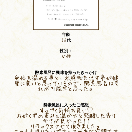
年齢
30
代
性別：
女性
酵素風呂に興味を持ったきっかけ
身体を温める事と、老廃物を出す事が健
康に良いと思っているので、酵素風呂はそ
れが可能だと思った。
酵素風呂に入ったご感想
すっごく気持ち良い♡
おがくずの重みと温かさと発酵した香り
全てが良かった！！
リラックスさせて頂きました。
このまま眠りたいです。ステキな空間です