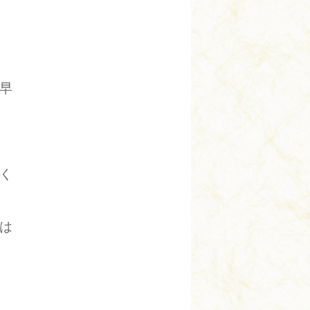
早
く
は