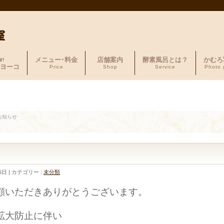
メニュー･料金
店舗案内
酵素風呂とは？
かむろ
W!
ヨーコ
Price
Shop
Service
Photo 
お知らせ
6日
カテゴリー :
未分類
顧いただきありがとうございます。
拡大防止に伴い