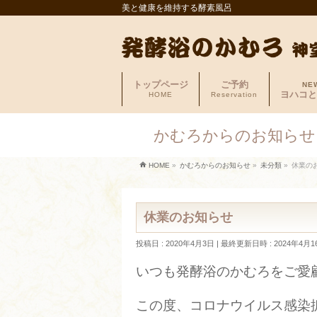
美と健康を維持する酵素風呂
トップページ
ご予約
NE
ヨハコと
HOME
Reservation
かむろからのお知らせ
HOME
»
かむろからのお知らせ
»
未分類
»
休業の
休業のお知らせ
投稿日 : 2020年4月3日
最終更新日時 : 2024年4月1
いつも発酵浴のかむろをご愛
この度、コロナウイルス感染