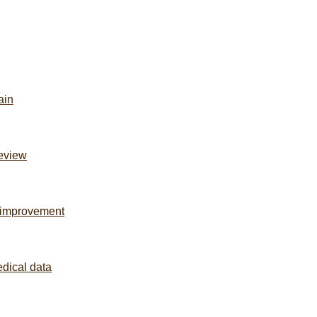
ain
review
 improvement
dical data