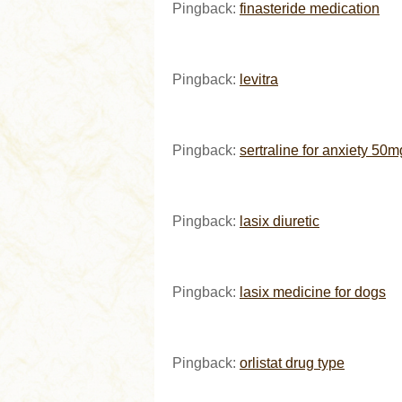
Pingback:
finasteride medication
Pingback:
levitra
Pingback:
sertraline for anxiety 50m
Pingback:
lasix diuretic
Pingback:
lasix medicine for dogs
Pingback:
orlistat drug type