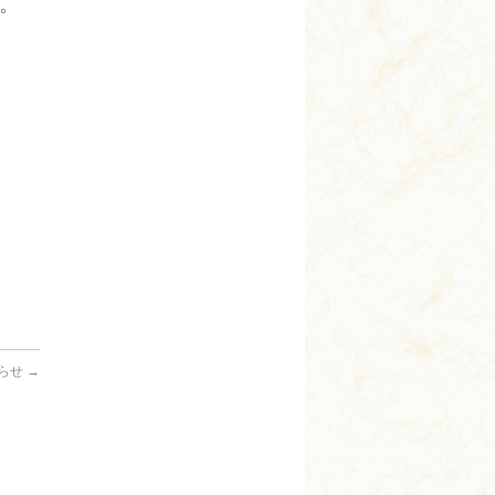
。
らせ
→