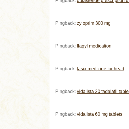
Pingback:
dutasteride prescription u
Pingback:
zyloprim 300 mg
Pingback:
flagyl medication
Pingback:
lasix medicine for heart
Pingback:
vidalista 20 tadalafil table
Pingback:
vidalista 60 mg tablets