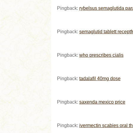
Pingback:
rybelsus semaglutida par
Pingback:
semaglutid tablett receptfr
Pingback:
who prescribes cialis
Pingback:
tadalafil 40mg dose
Pingback:
saxenda mexico price
Pingback:
ivermectin scabies oral t