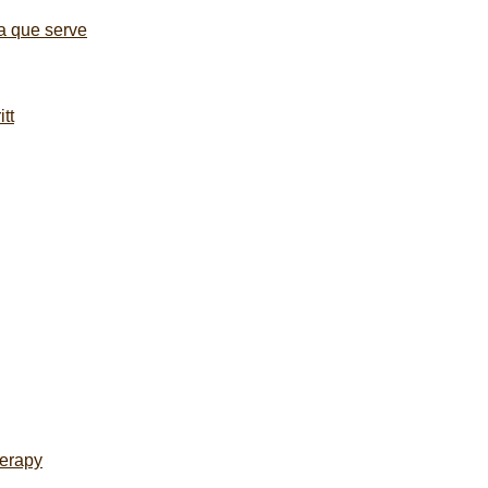
a que serve
itt
herapy