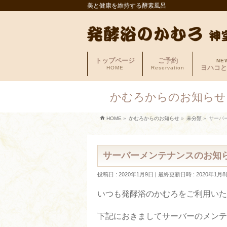
美と健康を維持する酵素風呂
トップページ
ご予約
NE
ヨハコと
HOME
Reservation
かむろからのお知らせ
HOME
»
かむろからのお知らせ
»
未分類
»
サーバ
サーバーメンテナンスのお知
投稿日 : 2020年1月9日
最終更新日時 : 2020年1月8
いつも発酵浴のかむろをご利用いた
下記におきましてサーバーのメンテ